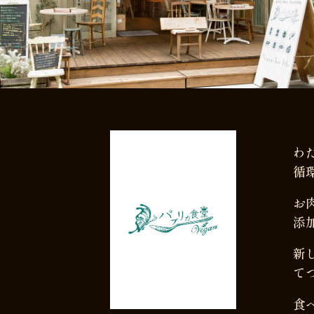
わ
循
お
添
新
て
食