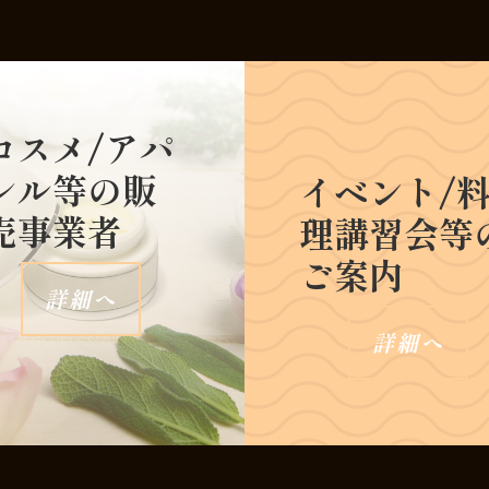
コスメ
/アパ
レル等
の販
イベント/
売事業者
理講習会等
ご案内
詳細へ
詳細へ