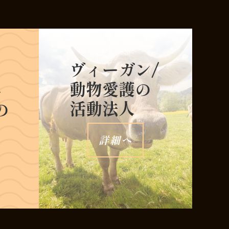
ヴィーガン/
動物愛護の
料
活動法人
の
詳細へ