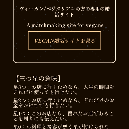
ヴィーガン/ベジタリアンの方の専用の婚
活サイト
A matchmaking site for vegans
VEGAN婚活サイトを見る
【三つ星の意味】
星
3
つ：お店に行くためなら、人生の時間を
どれだけ使っても行きたい。
星
2
つ：お店に行くためなら、どれだけのお
金をかけてでも行きたい。
星
1
つ：このお店なら、優れたお店であるこ
とを周りにも伝えたい。
星
0
：お料理と接客が悪く星が付けられな