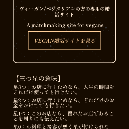
ヴィーガン/ベジタリアンの方の専用の婚
活サイト
A matchmaking site for vegans
VEGAN婚活サイトを見る
【三つ星の意味】
星
3
つ：お店に行くためなら、人生の時間を
どれだけ使っても行きたい。
星
2
つ：お店に行くためなら、どれだけのお
金をかけてでも行きたい。
星
1
つ：このお店なら、優れたお店であるこ
とを周りにも伝えたい。
星
0
：お料理と接客が悪く星が付けられな