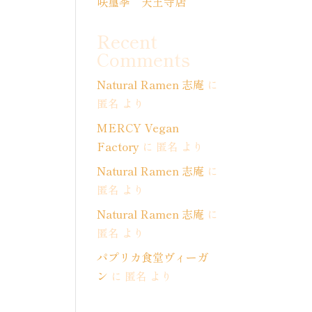
咲璽季 天王寺店
Recent
Comments
Natural Ramen 志庵
に
匿名
より
MERCY Vegan
Factory
に
匿名
より
Natural Ramen 志庵
に
匿名
より
Natural Ramen 志庵
に
匿名
より
パプリカ食堂ヴィーガ
ン
に
匿名
より